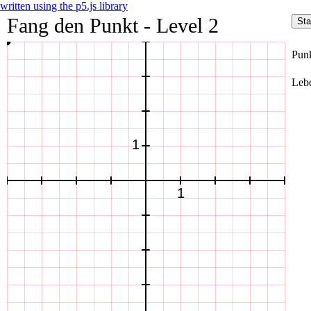
written using the p5.js library
Fang den Punkt - Level 2
Sta
Punk
Leb